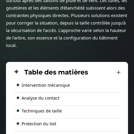
surtout après des saisons de pluie et de vent. Les tuiles, les
gouttières et les éléments d’étanchéité subissent alors des
contraintes physiques directes. Plusieurs solutions existent
pour corriger la situation, depuis la taille contrôlée jusqu’à
la sécurisation de l’accès. L’approche varie selon la hauteur
de l’arbre, son essence et la configuration du bâtiment
local.
Table des matières
Intervention mécanique
Analyse du contact
Techniques de taille
Protection du toit