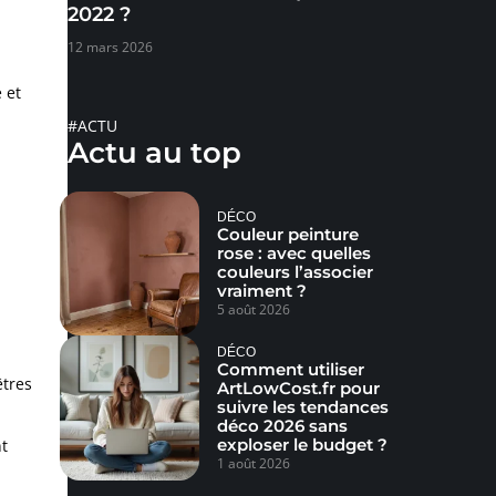
2022 ?
12 mars 2026
 et
#ACTU
Actu au top
DÉCO
Couleur peinture
rose : avec quelles
couleurs l’associer
vraiment ?
5 août 2026
DÉCO
Comment utiliser
êtres
ArtLowCost.fr pour
suivre les tendances
déco 2026 sans
exploser le budget ?
t
1 août 2026