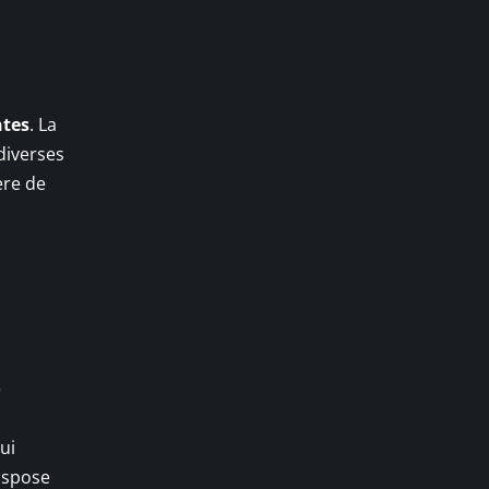
ntes
. La
diverses
ère de
é
ui
ispose