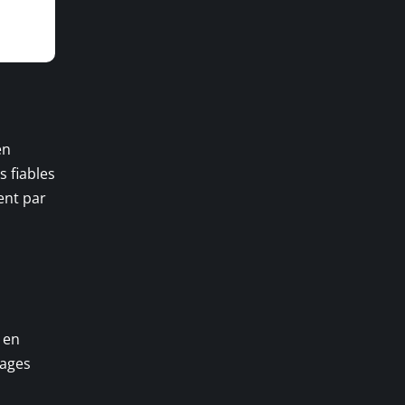
en
 fiables
ent par
 en
tages