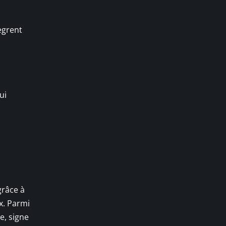
ègrent
ui
grâce à
x. Parmi
e, signe