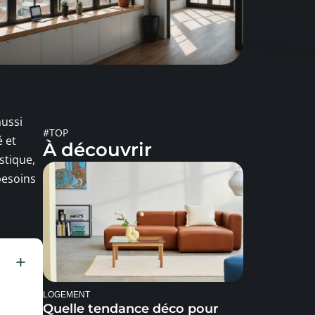
aussi
#TOP
é et
À découvrir
stique,
besoins
LOGEMENT
Quelle tendance déco pour