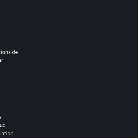
tions de
ur
s
aux
lation