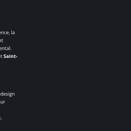
ence, la
et
ental.
et
Saint-
 design
sur
,