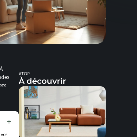
 À
#TOP
hodes
À découvrir
ets
 vos