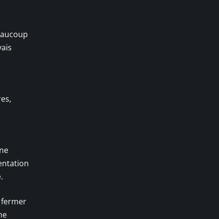
Beaucoup
vais
res,
une
tentation
.
r fermer
ne