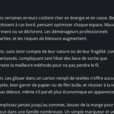
is certaines erreurs coûtent cher en énergie et en casse. 
lissent à ras bord, pensant optimiser chaque espace. Mau
éforment ou se déchirent. Les déménageurs professionnels
rties, et les risques de blessure augmentent.
s, sans tenir compte de leur nature ou de leur fragilité. Liv
 entassés, compliquant tant l’état des lieux de sortie que
e reste la meilleure méthode pour ne pas perdre le fil.
oin. Les glisser dans un carton rempli de textiles n’offre auc
tés, bien garnir de papier ou de film bulle, et résister à la 
 pas debout, même s’il paraît plus économique en apparence
 remplissez jamais jusqu’au sommet, laissez de la marge pou
urtout dans une famille nombreuse. Un simple marqueur et u