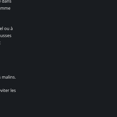
e dans
 comme
el ou à
ousses
t
 malins.
viter les