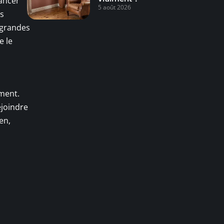
vancer
5 août 2026
ps
 grandes
e le
ement.
ejoindre
en,