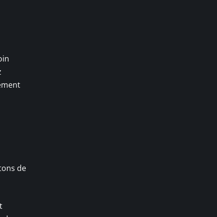
oin
z
gement
rtons de
t