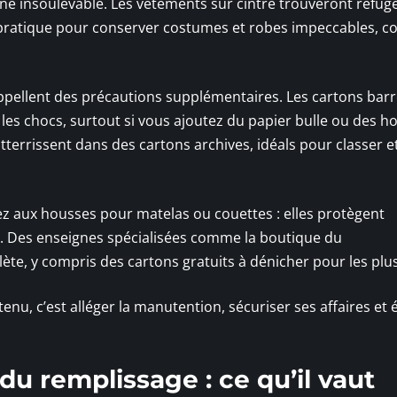
ne insoulevable. Les vêtements sur cintre trouveront refug
 : pratique pour conserver costumes et robes impeccables,
e appellent des précautions supplémentaires. Les cartons barr
es chocs, surtout si vous ajoutez du papier bulle ou des h
atterrissent dans des cartons archives, idéals pour classer e
ez aux housses pour matelas ou couettes : elles protègent
té. Des enseignes spécialisées comme la boutique du
 y compris des cartons gratuits à dénicher pour les plus
nu, c’est alléger la manutention, sécuriser ses affaires et é
du remplissage : ce qu’il vaut