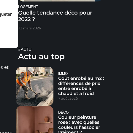
LOGEMENT
Quelle tendance déco pour
queter
2022 ?
12 mars 2026
#ACTU
Actu au top
s et
IMMO
Coût enrobé au m2 :
différences de prix
entre enrobé à
chaud et à froid
7 août 2026
DÉCO
Couleur peinture
rose : avec quelles
couleurs l’associer
vraiment ?