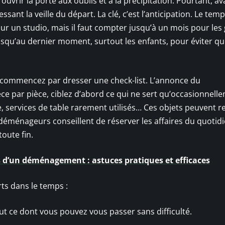
 ouvrir la porte aux oublis et à la précipitation. Pourtant, a
ssant la veille du départ. La clé, c’est l’anticipation. Le tem
our un studio, mais il faut compter jusqu’à un mois pour les
usqu’au dernier moment, surtout les enfants, pour éviter qu
 commencez par dresser une check-list. L’annonce du
e par pièce, ciblez d’abord ce qui ne sert qu’occasionnell
, services de table rarement utilisés… Ces objets peuvent r
 déménageurs conseillent de réserver les affaires du quotidi
toute fin.
s d’un déménagement : astuces pratiques et efficaces
ts dans le temps :
ut ce dont vous pouvez vous passer sans difficulté.