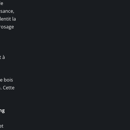
de
ssance,
entit la
rrosage
t à
le bois
. Cette
ng
et