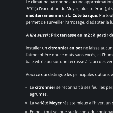
Le climat ne pardonne aucune approximation.
-5°C (à l’exception du Meyer, plus tolérant), i
méditerranéenne
ou la
Côte basque
. Partout
permet de surveiller l’arrosage, d’adapter la 
A lire aussi :
Prix terrasse au m2 : à partir 
Installer un
citronnier en pot
ne laisse aucune
l’atmosphère douce mais sans excès, et l’humi
baie vitrée ou sur une terrasse à l’abri des ven
Voici ce qui distingue les principales options et
Le
citronnier
se reconnaît à ses feuilles pers
agrumes.
La variété
Meyer
résiste mieux à l’hiver, un
En pot, tout se joue sur le choix du conten