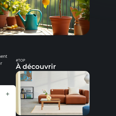
nent
#TOP
ur
À découvrir