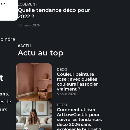
tre
LOGEMENT
Quelle tendance déco pour
2022 ?
12 mars 2026
moindre
#ACTU
Actu au top
DÉCO
Couleur peinture
t
rose : avec quelles
couleurs l’associer
vraiment ?
sons
,
5 août 2026
es de
DÉCO
eurs
Comment utiliser
ArtLowCost.fr pour
suivre les tendances
déco 2026 sans
exploser le budget ?