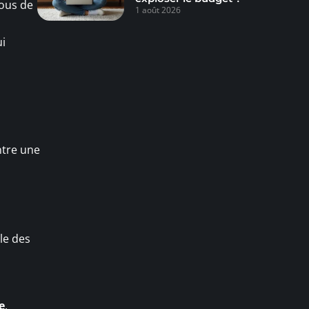
ous de
1 août 2026
ui
ntre une
lle des
e
.