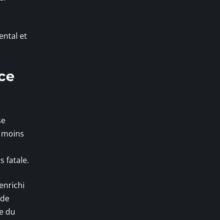
ental et
nce
se
u moins
s fatale.
 enrichi
 de
re du