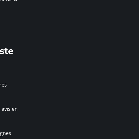
iste
res
 avis en
ignes