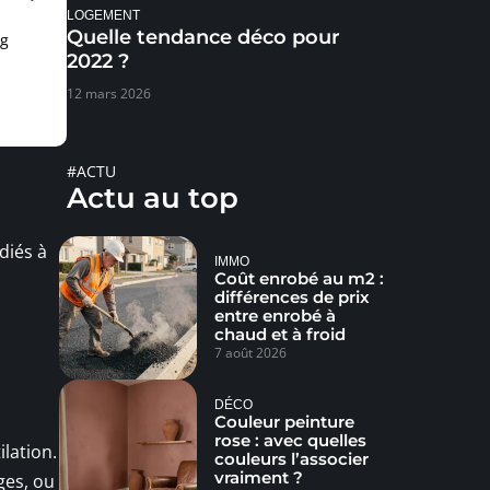
LOGEMENT
Quelle tendance déco pour
rg
2022 ?
12 mars 2026
#ACTU
Actu au top
diés à
IMMO
Coût enrobé au m2 :
différences de prix
entre enrobé à
chaud et à froid
7 août 2026
DÉCO
Couleur peinture
rose : avec quelles
lation.
couleurs l’associer
vraiment ?
ges, ou