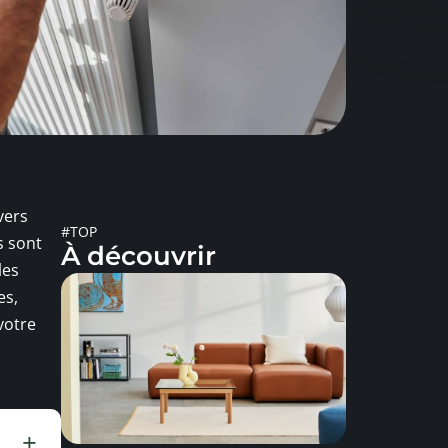
vers
#TOP
s sont
À découvrir
les
es,
 votre