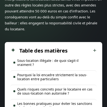
outre des règles locales plus strictes, avec des amendes
pouvant atteindre 50 000 euros en cas d’infraction. Les
conséquences vont au-delà du simple conflit avec le
bailleur : elles engagent la responsabilité civile et pénale
du locataire.
Table des matières
Sous-location illégale : de quoi s’agit-il
vraiment ?
Pourquoi la loi encadre strictement la sous-
location entre particuliers
Quels risques concrets pour le locataire en cas
de sous-location non autorisée ?
Les bonnes pratiques pour éviter les sanctions